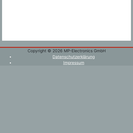
Schreibe einen Kommentar
Du musst
angemeldet
sein, um einen Kommentar
abzugeben.
Copyright © 2026
MP-Electronics GmbH
Datenschutzerklärung
Impressum